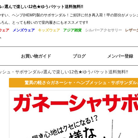
♪選んで楽しい12色★ゆうパケット送料無料!!
やすい、ヘンプ(HEMP)製のサボサンダル！ご好評に付き再入荷！甲の部分がメッ
ろん、とっても軽いので室内履きにもオススメです!!
ウェア
メンズウェア
キッズウェア
アジア雑貨
シルバーアクセサリー
レザー
ト
お買い物ガイド
ブログ
メンバー登録
シュ・サボサンダル♪選んで楽しい12色★ゆうパケット送料無料!!
驚異の軽さ☆ガネーシャ・ヘンプメッシュ・サボサンダル♪