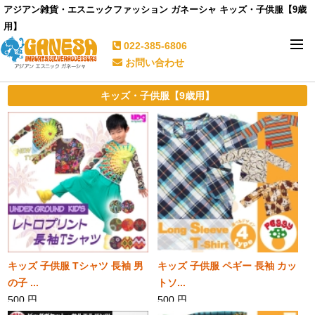
アジアン雑貨・エスニックファッション ガネーシャ キッズ・子供服【9歳
用】
022-385-6806
お問い合わせ
キッズ・子供服【9歳用】
キッズ 子供服 Tシャツ 長袖 男
キッズ 子供服 ペギー 長袖 カッ
の子 ...
トソ...
500 円
500 円