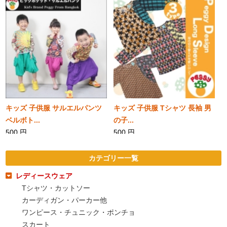
SOLD
SOLD
キッズ 子供服 サルエルパンツ
キッズ 子供服 Tシャツ 長袖 男
ベルボト...
の子...
500 円
500 円
カテゴリー一覧
レディースウェア
Tシャツ・カットソー
SOLD
SOLD
カーディガン・パーカー他
ワンピース・チュニック・ポンチョ
スカート