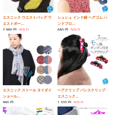
エスニック ウエストバッグ ウ
シュシュ インド綿 ヘアゴム ハ
エストポー...
ンドブロ...
2,980 円
SOLD
680 円
SOLD
エスニック ストール タイダイ
ヘアクリップ バンスクリップ
ショール...
エスニック...
980 円
1,320 円
SOLD