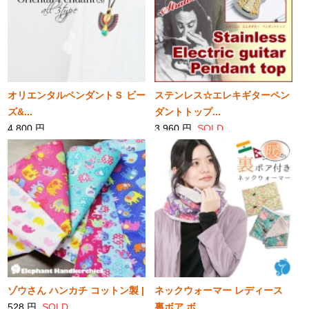
SOLD
オリエンタルペンダントＳ ビー
ステンレス☆エレキギターペン
ズ&...
ダントトップ...
4,800 円
3,960 円
SOLD
SOLD
ゾウさん ハンカチ コットン製 |
ネックウォーマー レディース
528 円
SOLD
裏ボア ボ...