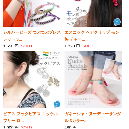
シルバービーズ つぶつぶブレス
エスニック ヘアクリップ モン
レット 3...
族 チャー...
1,650 円
SOLD
1,320 円
SOLD
ピアス フックピアス ニッケル
ガネーシャ・ヌーディーサンダ
フリー ロ...
ル 3カラー...
1,000 円
SOLD
480 円