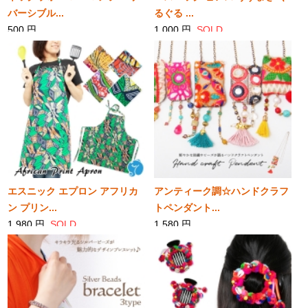
バーシブル...
るぐる ...
500 円
1,000 円
SOLD
SOLD
エスニック エプロン アフリカ
アンティーク調☆ハンドクラフ
ン プリン...
トペンダント...
1,980 円
SOLD
1,580 円
SOLD