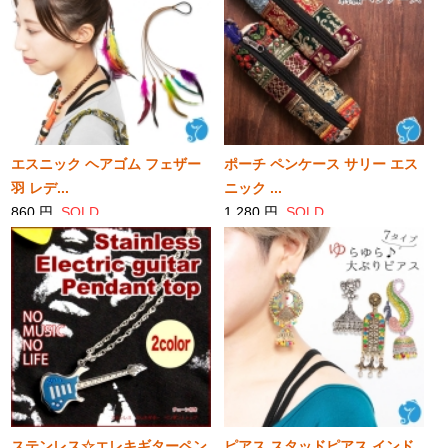
エスニック ヘアゴム フェザー
ポーチ ペンケース サリー エス
羽 レデ...
ニック ...
860 円
SOLD
1,280 円
SOLD
ステンレス☆エレキギターペン
ピアス スタッドピアス インド