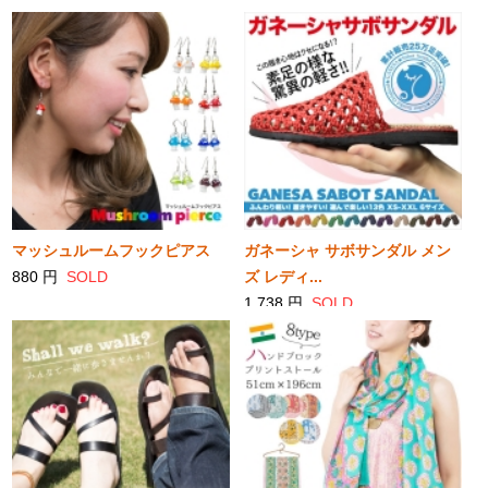
SOLD
マッシュルームフックピアス
ガネーシャ サボサンダル メン
880 円
SOLD
ズ レディ...
1,738 円
SOLD