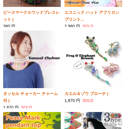
ピースマーク☆ウッドブレスレ
エスニック ハット アフリカン
ット |
プリント...
380 円
2,980 円
SOLD
SOLD
タッセル チョーカー チャーム
カエル＆ゾウ ブローチ |
付 |
1,870 円
SOLD
1,870 円
SOLD