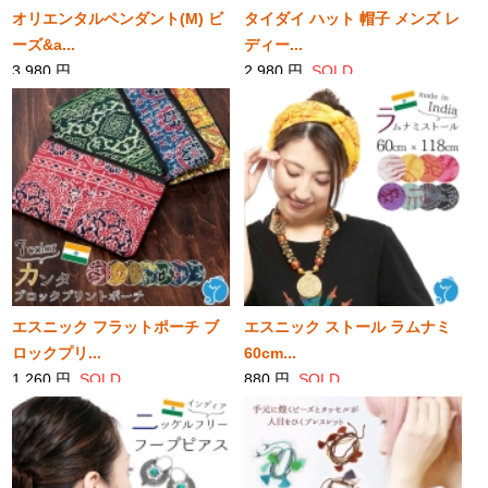
オリエンタルペンダント(M) ビ
タイダイ ハット 帽子 メンズ レ
ーズ&a...
ディー...
3,980 円
2,980 円
SOLD
SOLD
エスニック フラットポーチ ブ
エスニック ストール ラムナミ
ロックプリ...
60cm...
1,260 円
SOLD
880 円
SOLD