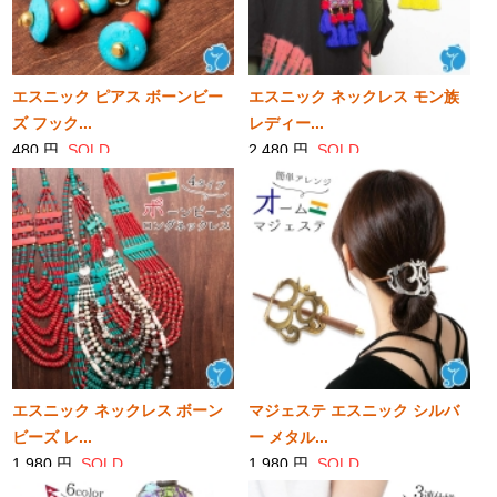
エスニック ピアス ボーンビー
エスニック ネックレス モン族
ズ フック...
レディー...
480 円
SOLD
2,480 円
SOLD
エスニック ネックレス ボーン
マジェステ エスニック シルバ
ビーズ レ...
ー メタル...
1,980 円
SOLD
1,980 円
SOLD