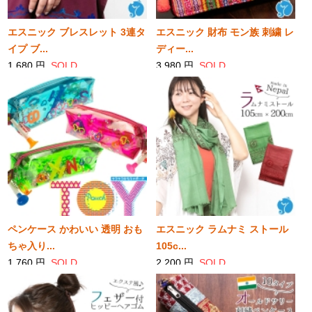
エスニック ブレスレット 3連タ
エスニック 財布 モン族 刺繍 レ
イプ ブ...
ディー...
1,680 円
SOLD
3,980 円
SOLD
ペンケース かわいい 透明 おも
エスニック ラムナミ ストール
ちゃ入り...
105c...
1,760 円
SOLD
2,200 円
SOLD