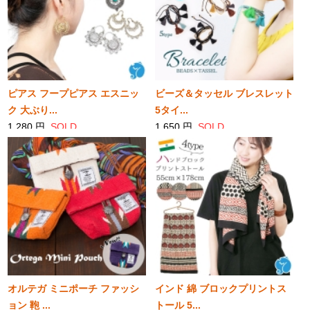
ピアス フープピアス エスニッ
ビーズ＆タッセル ブレスレット
ク 大ぶり...
5タイ...
1,280 円
SOLD
1,650 円
SOLD
オルテガ ミニポーチ ファッシ
インド 綿 ブロックプリントス
ョン 鞄 ...
トール 5...