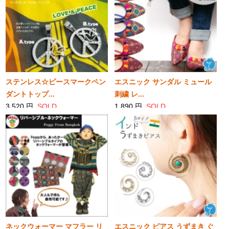
ステンレス☆ピースマークペン
エスニック サンダル ミュール
ダントトップ...
刺繍 レ...
3,520 円
SOLD
1,890 円
SOLD
ネックウォーマー マフラー リ
エスニック ピアス うずまき ぐ