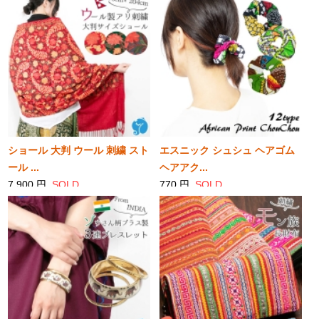
ショール 大判 ウール 刺繍 スト
エスニック シュシュ ヘアゴム
ール ...
ヘアアク...
7,900 円
SOLD
770 円
SOLD