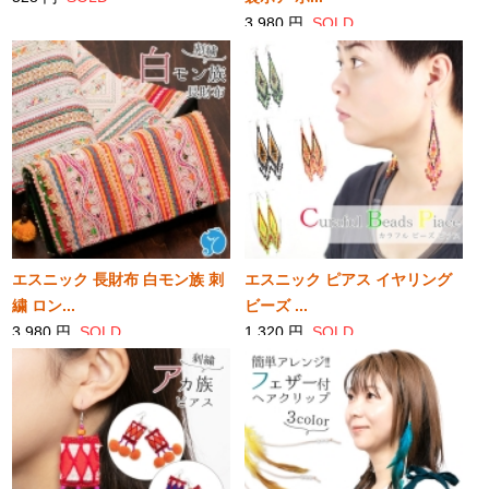
3,980 円
SOLD
エスニック 長財布 白モン族 刺
エスニック ピアス イヤリング
繍 ロン...
ビーズ ...
3,980 円
SOLD
1,320 円
SOLD