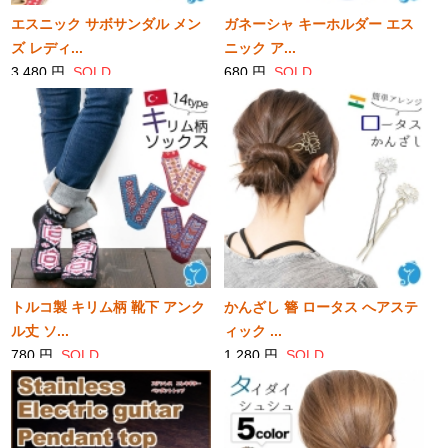
エスニック サボサンダル メン
ガネーシャ キーホルダー エス
ズ レディ...
ニック ア...
3,480 円
SOLD
680 円
SOLD
トルコ製 キリム柄 靴下 アンク
かんざし 簪 ロータス へアステ
ル丈 ソ...
ィック ...
780 円
SOLD
1,280 円
SOLD