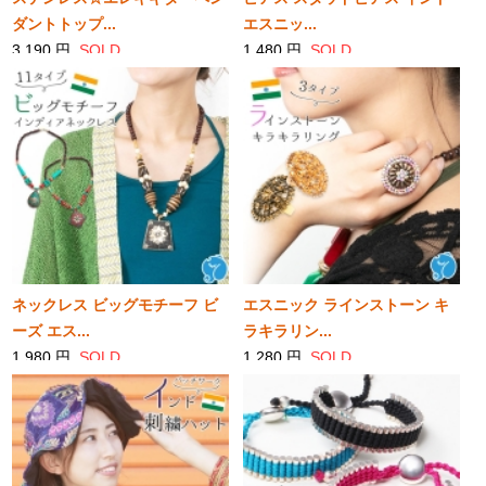
ダントトップ...
エスニッ...
3,190 円
SOLD
1,480 円
SOLD
ネックレス ビッグモチーフ ビ
エスニック ラインストーン キ
ーズ エス...
ラキラリン...
1,980 円
SOLD
1,280 円
SOLD