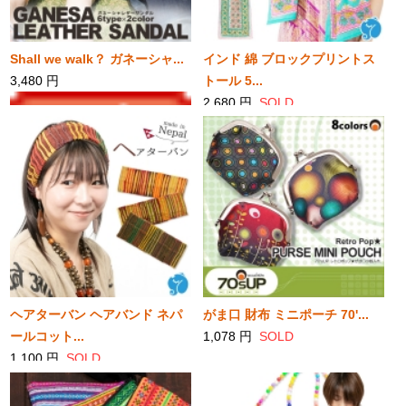
Shall we walk？ ガネーシャ...
インド 綿 ブロックプリントス
3,480 円
トール 5...
2,680 円
SOLD
SOLD
ヘアターバン ヘアバンド ネパ
がま口 財布 ミニポーチ 70'...
ールコット...
1,078 円
SOLD
1,100 円
SOLD