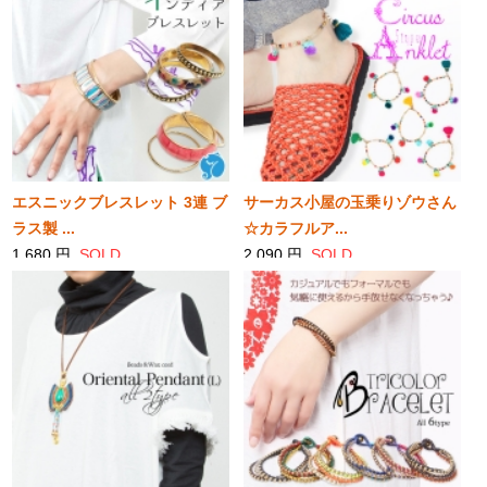
SOLD
エスニックブレスレット 3連 ブ
サーカス小屋の玉乗りゾウさん
ラス製 ...
☆カラフルア...
1,680 円
SOLD
2,090 円
SOLD