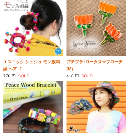
エスニック シュシュ モン族刺
プチプラ♪ロータス☆ブローチ
繍 ヘアゴ...
(M)
770 円
SOLD
418 円
SOLD