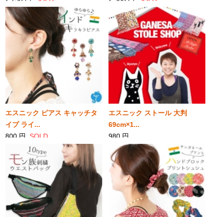
エスニック ピアス キャッチタ
エスニック ストール 大判
イプ ライ...
69cm×1...
800 円
SOLD
980 円
SOLD