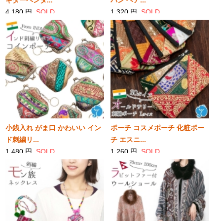
ギターペンダ...
バン ヘア...
4,180 円
SOLD
1,320 円
SOLD
小銭入れ がま口 かわいい イン
ポーチ コスメポーチ 化粧ポー
ド刺繍リ...
チ エスニ...
1,480 円
SOLD
1,260 円
SOLD