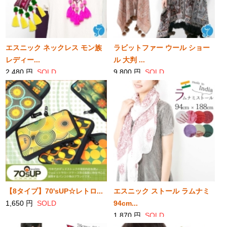
エスニック ネックレス モン族
ラビットファー ウール ショー
レディー...
ル 大判 ...
2,480 円
SOLD
9,800 円
SOLD
【8タイプ】70'sUP☆レトロ...
エスニック ストール ラムナミ
1,650 円
SOLD
94cm...
1,870 円
SOLD