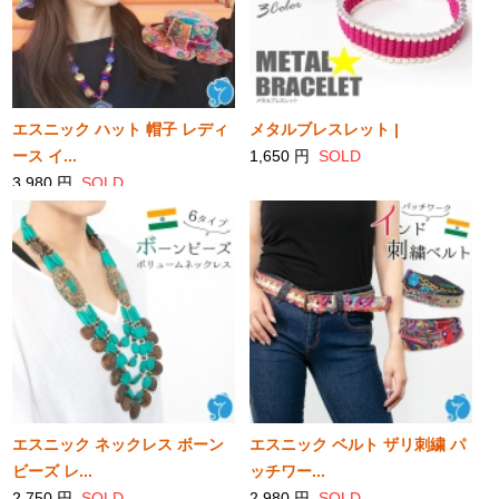
エスニック ハット 帽子 レディ
メタルブレスレット |
ース イ...
1,650 円
SOLD
3,980 円
SOLD
エスニック ネックレス ボーン
エスニック ベルト ザリ刺繍 パ
ビーズ レ...
ッチワー...
2,750 円
SOLD
2,980 円
SOLD