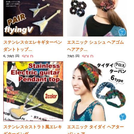
ステンレス☆エレキギターペン
エスニック シュシュ ヘアゴム
ダントトップ...
ヘアアク...
5,280 円
SOLD
780 円
SOLD
ステンレス☆ストラト風エレキ
エスニック タイダイ ヘアター