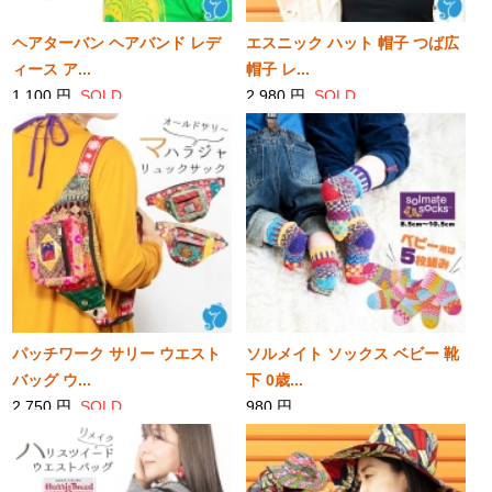
ヘアターバン ヘアバンド レデ
エスニック ハット 帽子 つば広
ィース ア...
帽子 レ...
1,100 円
SOLD
2,980 円
SOLD
パッチワーク サリー ウエスト
ソルメイト ソックス ベビー 靴
バッグ ウ...
下 0歳...
2,750 円
SOLD
980 円