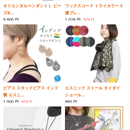
オリエンタルペンダントＬ ビー
ワックスコード トライカラー 3
ズ&...
連ブレ...
9,800 円
1,078 円
SOLD
SOLD
ピアス スタッドピアス インド
エスニック ストール タイダイ
製 エスニ...
ショール...
1,000 円
SOLD
880 円