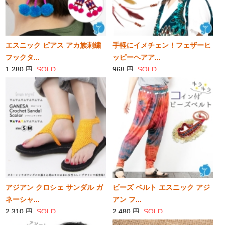
エスニック ピアス アカ族刺繍
手軽にイメチェン！フェザーヒ
フックタ...
ッピーヘアア...
1,280 円
SOLD
968 円
SOLD
アジアン クロシェ サンダル ガ
ビーズ ベルト エスニック アジ
ネーシャ...
アン フ...
2,310 円
SOLD
2,480 円
SOLD