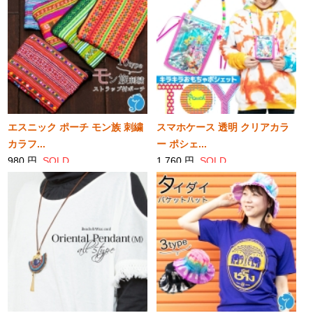
エスニック ポーチ モン族 刺繍
スマホケース 透明 クリアカラ
カラフ...
ー ポシェ...
980 円
SOLD
1,760 円
SOLD