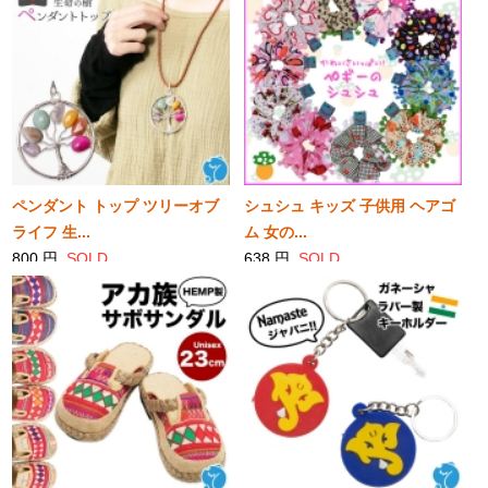
ペンダント トップ ツリーオブ
シュシュ キッズ 子供用 ヘアゴ
ライフ 生...
ム 女の...
800 円
SOLD
638 円
SOLD