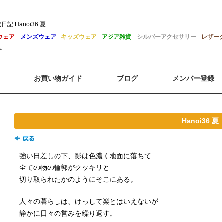
記 Hanoi36 夏
ウェア
メンズウェア
キッズウェア
アジア雑貨
シルバーアクセサリー
レザー
ト
お買い物ガイド
ブログ
メンバー登録
Hanoi36 夏
強い日差しの下、影は色濃く地面に落ちて
全ての物の輪郭がクッキリと
切り取られたかのようにそこにある。
人々の暮らしは、けっして楽とはいえないが
静かに日々の営みを繰り返す。