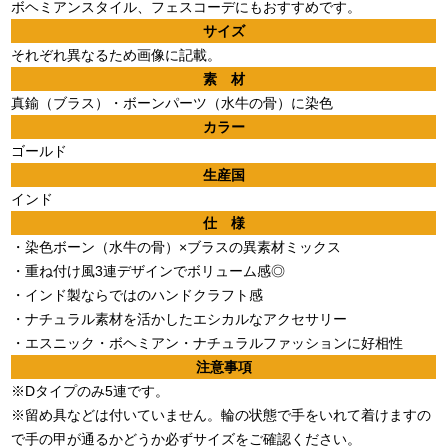
ボヘミアンスタイル、フェスコーデにもおすすめです。
サイズ
それぞれ異なるため画像に記載。
素 材
真鍮（ブラス）・ボーンパーツ（水牛の骨）に染色
カラー
ゴールド
生産国
インド
仕 様
・染色ボーン（水牛の骨）×ブラスの異素材ミックス
・重ね付け風3連デザインでボリューム感◎
・インド製ならではのハンドクラフト感
・ナチュラル素材を活かしたエシカルなアクセサリー
・エスニック・ボヘミアン・ナチュラルファッションに好相性
注意事項
※Dタイプのみ5連です。
※留め具などは付いていません。輪の状態で手をいれて着けますの
で手の甲が通るかどうか必ずサイズをご確認ください。