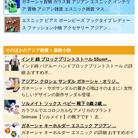
ガネーシャ置物 ガラス製 アジアン エスニック インテリ
ア 置物 アジアン雑貨 エスニック雑貨 マス...
エスニック ピアス ボーンビーズ フックタイプ レディー
ス ファッション小物 アクセサリー アジアン...
そのほかのアジア雑貨 > 服飾小物
インド 綿 ブロックプリントストール 55cm×...
インド綿 バグルー ハンドブロックプリントストール の詳
細 おすすめポ...
アジアン クロシェ サンダル ガネーシャ・オリジ...
ガネーシャ・サボサンダルの履き心地はそのままに♪ 女性
らしいデザインの新作サンダル登場...
ソルメイト ソックス ベビー 靴下 0歳-2歳 ...
カラフルでエコロジカルなアメリカのブランド
Solmate【ソルメイト】の靴下です！ 左...
ガネーシャ キーホルダー エスニック アジアン ...
ガネーシャ キーホルダー エスニック の詳細 おすすめポイ