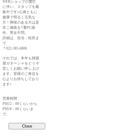
WEBショップの繁忙
に伴い、スタッフを募
集中です♪心身ともに
健康で明るく元気な
方！興味のある方は是
非ご連絡を!!要PC操
作。男女不問。
詳細は、担当：松田ま
で
＊022-385-6806
それでは、本年も雑貨
屋ガネーシャをどうぞ
宜しくお願い申し上げ
ます。皆様のご来店を
心よりお待ちしており
ます♪
営業時間
PM12：00くらいから
PM18：00くらいま
で。