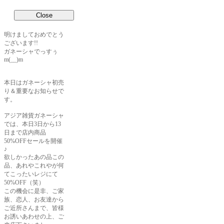
明けましておめでとう
ございます!!
ガネーシャでっすぅ
m(__)m
本日はガネーシャ初売
り＆重要なお知らせで
す。
アジア雑貨ガネーシャ
では、本日3日から13
日まで店内商品
50%OFFセールを開催
♪
欲しかったあの品この
品、あれやこれやが何
てこったいレジにて
50%OFF（笑）
この機会に是非、ご家
族、恋人、お友達から
ご近所さんまで、皆様
お誘いあわせの上、ご