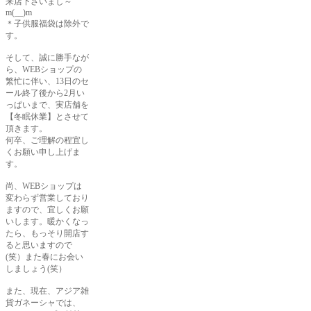
来店下さいまし～
m(__)m
＊子供服福袋は除外で
す。
そして、誠に勝手なが
ら、WEBショップの
繁忙に伴い、13日のセ
ール終了後から2月い
っぱいまで、実店舗を
【冬眠休業】とさせて
頂きます。
何卒、ご理解の程宜し
くお願い申し上げま
す。
尚、WEBショップは
変わらず営業しており
ますので、宜しくお願
いします。暖かくなっ
たら、もっそり開店す
ると思いますので
(笑）また春にお会い
しましょう(笑）
また、現在、アジア雑
貨ガネーシャでは、